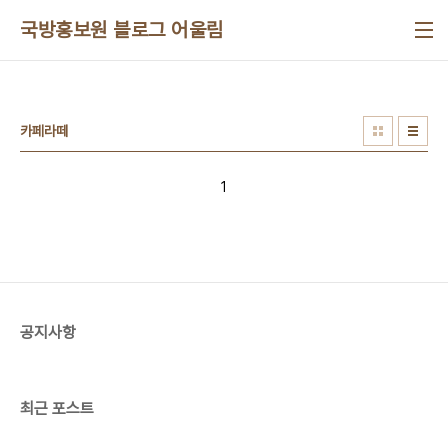
본문 바로가기
국방홍보원 블로그 어울림
카페라떼
1
공지사항
최근 포스트