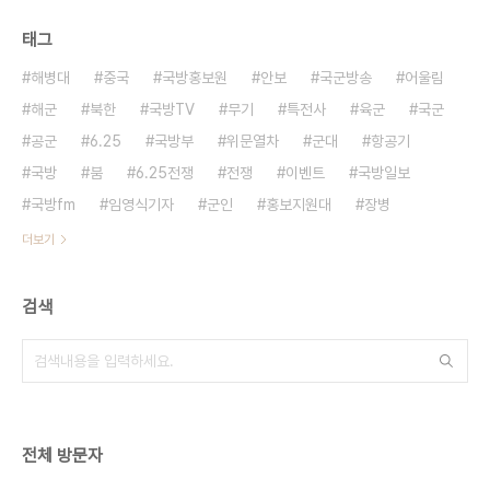
태그
해병대
중국
국방홍보원
안보
국군방송
어울림
해군
북한
국방TV
무기
특전사
육군
국군
공군
6.25
국방부
위문열차
군대
항공기
국방
붐
6.25전쟁
전쟁
이벤트
국방일보
국방fm
임영식기자
군인
홍보지원대
장병
더보기
검색
전체 방문자