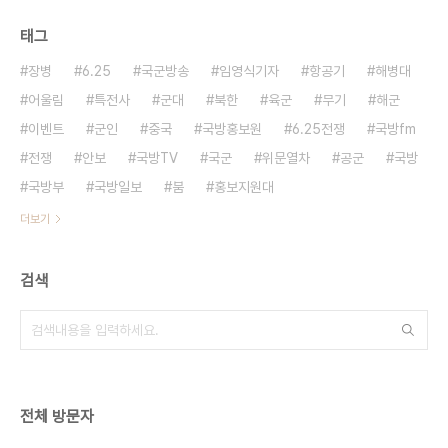
태그
장병
6.25
국군방송
임영식기자
항공기
해병대
어울림
특전사
군대
북한
육군
무기
해군
이벤트
군인
중국
국방홍보원
6.25전쟁
국방fm
전쟁
안보
국방TV
국군
위문열차
공군
국방
국방부
국방일보
붐
홍보지원대
더보기
검색
전체 방문자