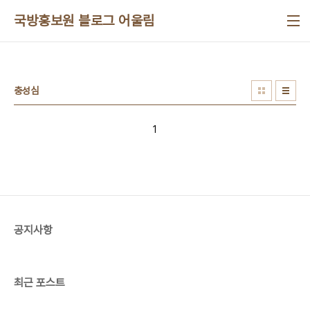
본문 바로가기
국방홍보원 블로그 어울림
충성심
1
공지사항
최근 포스트