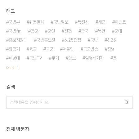
태그
국방부
위문열차
국방일보
특전사
해군
이벤트
국방fm
공군
군인
전쟁
중국
북한
군대
홍보지원대
국방홍보원
6.25전쟁
국방
6.25
항공기
육군
국군
어울림
국군방송
장병
해병대
국방TV
무기
안보
임영식기자
붐
더보기
검색
전체 방문자