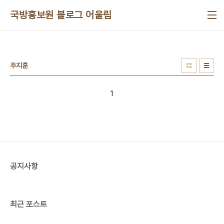
본문 바로가기
국방홍보원 블로그 어울림
주지훈
1
공지사항
최근 포스트