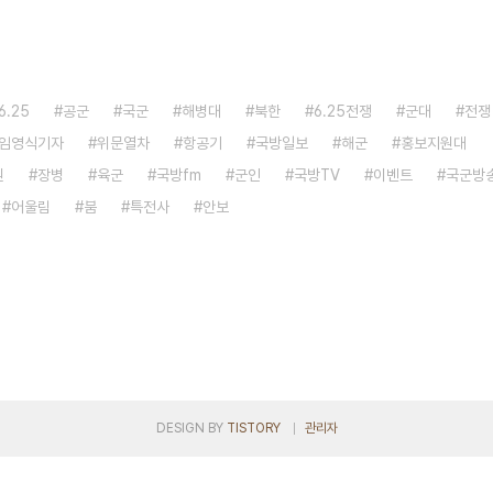
6.25
공군
국군
해병대
북한
6.25전쟁
군대
전쟁
임영식기자
위문열차
항공기
국방일보
해군
홍보지원대
원
장병
육군
국방fm
군인
국방TV
이벤트
국군방
어울림
붐
특전사
안보
DESIGN BY
TISTORY
관리자