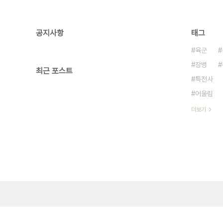
공지사항
태그
육군
장병
최근 포스트
특전사
어울림
더보기