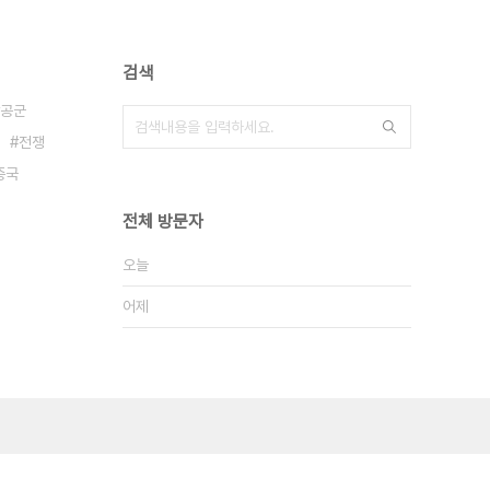
검색
공군
전쟁
중국
전체 방문자
오늘
어제