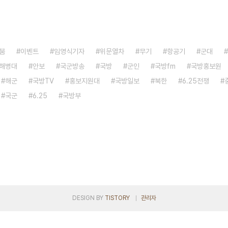
붐
이벤트
임영식기자
위문열차
무기
항공기
군대
해병대
안보
국군방송
국방
군인
국방fm
국방홍보원
해군
국방TV
홍보지원대
국방일보
북한
6.25전쟁
국군
6.25
국방부
DESIGN BY
TISTORY
관리자