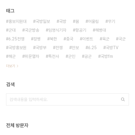
태그
홍보지원대
국방일보
국방
붐
어울림
무기
군대
국군방송
임영식기자
항공기
해병대
6.25전쟁
장병
북한
중국
이벤트
육군
국군
국방홍보원
국방부
전쟁
안보
6.25
국방TV
해군
위문열차
특전사
군인
공군
국방fm
더보기
검색
전체 방문자