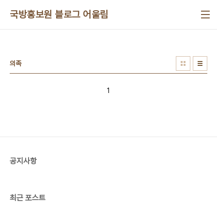
본문 바로가기
국방홍보원 블로그 어울림
의족
1
공지사항
최근 포스트