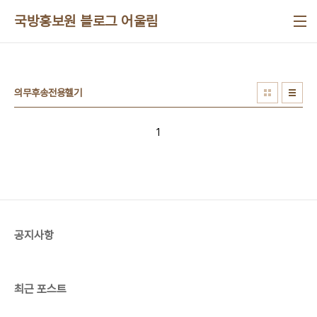
본문 바로가기
국방홍보원 블로그 어울림
의무후송전용헬기
1
공지사항
최근 포스트