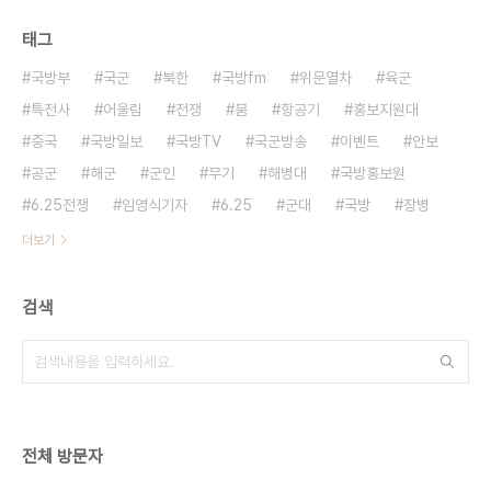
태그
국방부
국군
북한
국방fm
위문열차
육군
특전사
어울림
전쟁
붐
항공기
홍보지원대
중국
국방일보
국방TV
국군방송
이벤트
안보
공군
해군
군인
무기
해병대
국방홍보원
6.25전쟁
임영식기자
6.25
군대
국방
장병
더보기
검색
전체 방문자