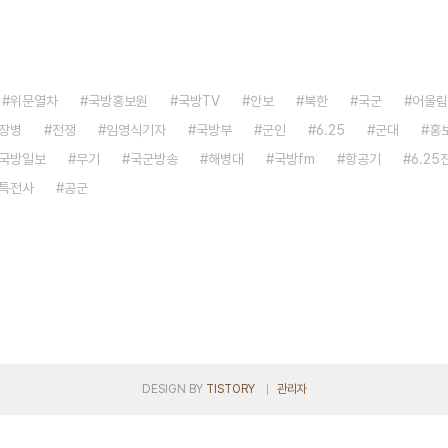
위문열차
국방홍보원
국방TV
안보
북한
국군
어울림
장병
전쟁
임영식기자
국방부
군인
6.25
군대
홍
국방일보
무기
국군방송
해병대
국방fm
항공기
6.25
특전사
공군
DESIGN BY
TISTORY
관리자