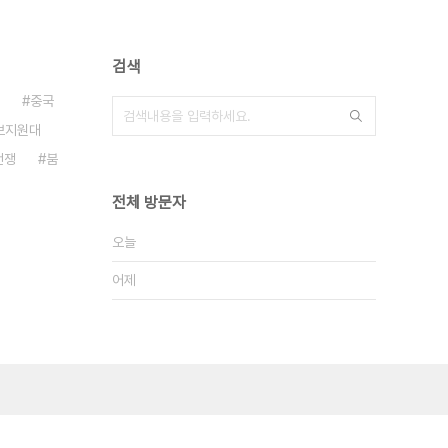
검색
중국
보지원대
전쟁
붐
전체 방문자
오늘
어제