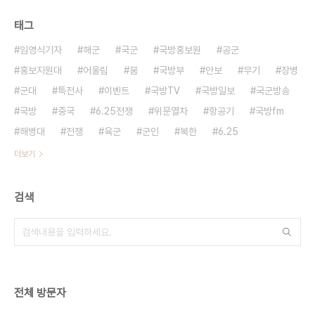
태그
임영식기자
해군
국군
국방홍보원
공군
홍보지원대
어울림
붐
국방부
안보
무기
장병
군대
특전사
이벤트
국방TV
국방일보
국군방송
국방
중국
6.25전쟁
위문열차
항공기
국방fm
해병대
전쟁
육군
군인
북한
6.25
더보기
검색
전체 방문자