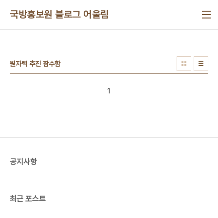
본문 바로가기
국방홍보원 블로그 어울림
원자력 추진 잠수함
1
공지사항
최근 포스트