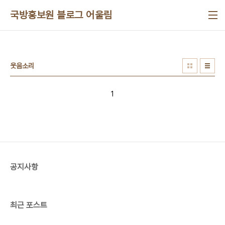
본문 바로가기
국방홍보원 블로그 어울림
웃음소리
1
공지사항
최근 포스트