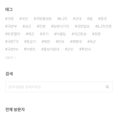
태그
국방
국군
국방홍보원
6.25
군대
붐
중국
국방부
공군
전쟁
임영식기자
국방일보
6.25전쟁
위문열차
해군
무기
어울림
국군방송
장병
국방TV
항공기
북한
안보
해병대
육군
국방fm
이벤트
홍보지원대
군인
특전사
더보기
검색
전체 방문자