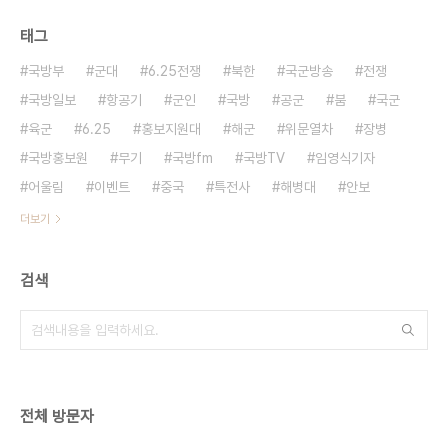
태그
국방부
군대
6.25전쟁
북한
국군방송
전쟁
국방일보
항공기
군인
국방
공군
붐
국군
육군
6.25
홍보지원대
해군
위문열차
장병
국방홍보원
무기
국방fm
국방TV
임영식기자
어울림
이벤트
중국
특전사
해병대
안보
더보기
검색
전체 방문자