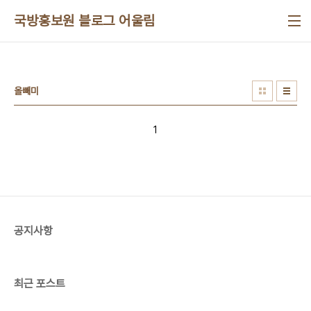
본문 바로가기
국방홍보원 블로그 어울림
올빼미
1
공지사항
최근 포스트