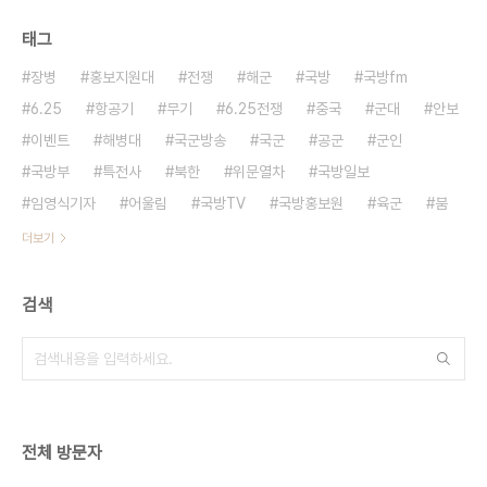
태그
장병
홍보지원대
전쟁
해군
국방
국방fm
6.25
항공기
무기
6.25전쟁
중국
군대
안보
이벤트
해병대
국군방송
국군
공군
군인
국방부
특전사
북한
위문열차
국방일보
임영식기자
어울림
국방TV
국방홍보원
육군
붐
더보기
검색
전체 방문자