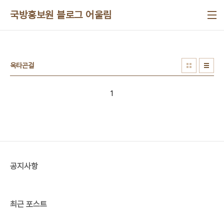
본문 바로가기
국방홍보원 블로그 어울림
옥타곤걸
1
공지사항
최근 포스트