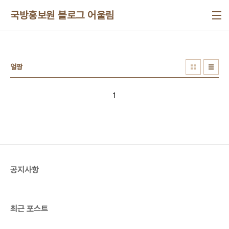
본문 바로가기
국방홍보원 블로그 어울림
얼짱
1
공지사항
최근 포스트