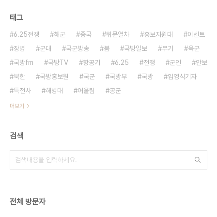
태그
6.25전쟁
해군
중국
위문열차
홍보지원대
이벤트
장병
군대
국군방송
붐
국방일보
무기
육군
국방fm
국방TV
항공기
6.25
전쟁
군인
안보
북한
국방홍보원
국군
국방부
국방
임영식기자
특전사
해병대
어울림
공군
더보기
검색
전체 방문자