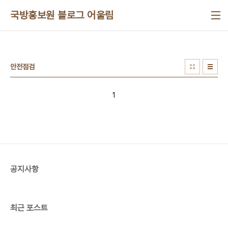
본문 바로가기
국방홍보원 블로그 어울림
안전점검
1
공지사항
최근 포스트