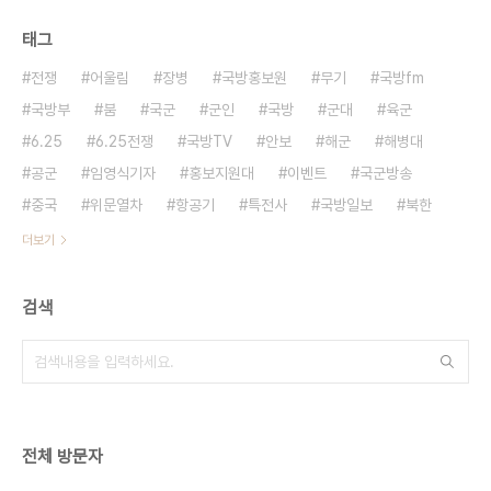
태그
전쟁
어울림
장병
국방홍보원
무기
국방fm
국방부
붐
국군
군인
국방
군대
육군
6.25
6.25전쟁
국방TV
안보
해군
해병대
공군
임영식기자
홍보지원대
이벤트
국군방송
중국
위문열차
항공기
특전사
국방일보
북한
더보기
검색
전체 방문자