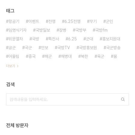
태그
항공기
이벤트
전쟁
6.25전쟁
무기
군인
임영식기자
국방일보
장병
국방부
국방fm
위문열차
국방
특전사
6.25
군대
홍보지원대
공군
국군
안보
국방TV
국방홍보원
국군방송
어울림
중국
해군
해병대
북한
육군
붐
더보기
검색
전체 방문자