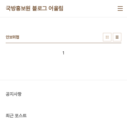
본문 바로가기
국방홍보원 블로그 어울림
안보위협
1
공지사항
최근 포스트