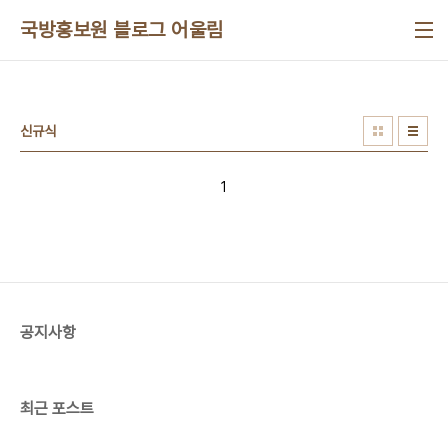
본문 바로가기
국방홍보원 블로그 어울림
신규식
1
공지사항
최근 포스트