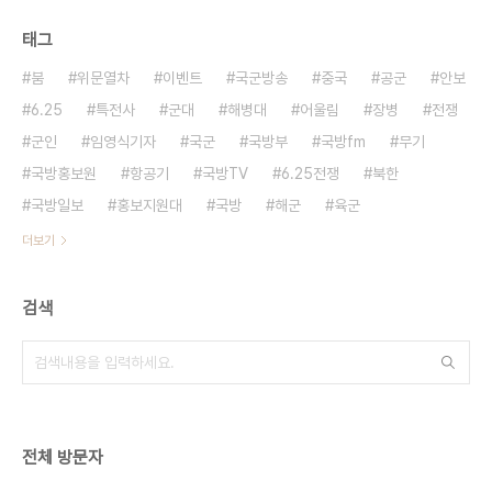
태그
붐
위문열차
이벤트
국군방송
중국
공군
안보
6.25
특전사
군대
해병대
어울림
장병
전쟁
군인
임영식기자
국군
국방부
국방fm
무기
국방홍보원
항공기
국방TV
6.25전쟁
북한
국방일보
홍보지원대
국방
해군
육군
더보기
검색
전체 방문자