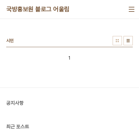
본문 바로가기
국방홍보원 블로그 어울림
시민
1
공지사항
최근 포스트