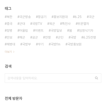
태그
북한
국군방송
항공기
홍보지원대
6.25
국군
중국
군대
국방TV
육군
특전사
위문열차
장병
어울림
이벤트
국방일보
붐
임영식기자
안보
해군
공군
전쟁
군인
국방
6.25전쟁
해병대
국방부
무기
국방fm
국방홍보원
더보기
검색
전체 방문자