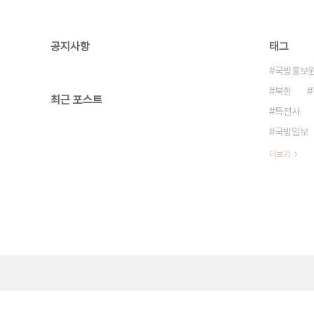
공지사항
태그
국방홍보
북한
최근 포스트
특전사
국방일보
더보기