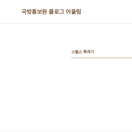
본문 바로가기
국방홍보원 블로그 어울림
스텔스 폭격기