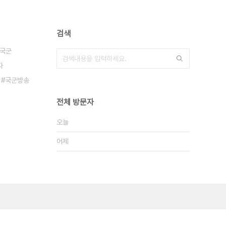
검색
국군
자
국군방송
전체 방문자
오늘
어제