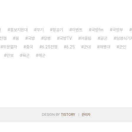
원
홍보지원대
무기
항공기
이벤트
국방fm
국방부
전쟁
붐
국방
장병
국방TV
어울림
공군
임영식기
위문열차
중국
6.25전쟁
6.25
군대
해병대
군인
안보
육군
해군
DESIGN BY
TISTORY
관리자