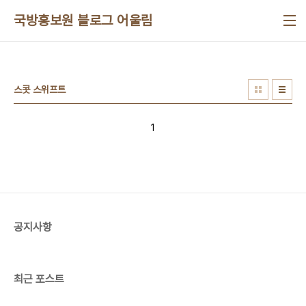
본문 바로가기
국방홍보원 블로그 어울림
스콧 스위프트
1
공지사항
최근 포스트