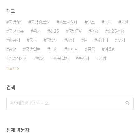
태그
국방fm
국방홍보원
홍보지원대
안보
군대
북한
국군방송
육군
6.25
국방TV
전쟁
6.25전쟁
항공기
국군
국방부
장병
붐
해병대
무기
공군
국방일보
군인
이벤트
중국
어울림
임영식기자
해군
위문열차
특전사
국방
더보기
검색
전체 방문자