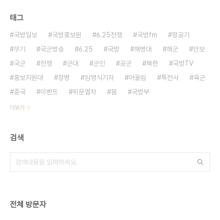
태그
국방일보
국방홍보원
6.25전쟁
국방fm
항공기
무기
국군방송
6.25
국방
해병대
해군
안보
국군
전쟁
군대
군인
공군
북한
국방TV
홍보지원대
장병
임영식기자
어울림
특전사
육군
중국
이벤트
위문열차
붐
국방부
더보기
검색
전체 방문자