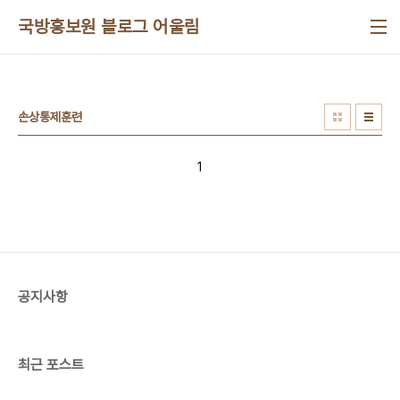
본문 바로가기
국방홍보원 블로그 어울림
손상통제훈련
1
공지사항
최근 포스트