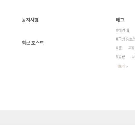
공지사항
태그
해병대
국방홍보
최근 포스트
붐
육
공군
더보기