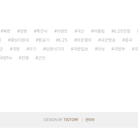
북한
장병
특전사
이벤트
국군
어울림
6.25전쟁
원
홍보지원대
항공기
6.25
위문열차
국군방송
중국
군
국방
무기
임영식기자
국방일보
안보
국방부
국
국방fm
전쟁
군인
DESIGN BY
TISTORY
관리자