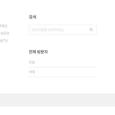
검색
해군
군대
방TV
전체 방문자
오늘
어제