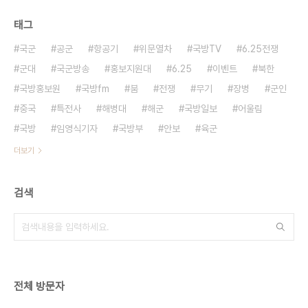
태그
국군
공군
항공기
위문열차
국방TV
6.25전쟁
군대
국군방송
홍보지원대
6.25
이벤트
북한
국방홍보원
국방fm
붐
전쟁
무기
장병
군인
중국
특전사
해병대
해군
국방일보
어울림
국방
임영식기자
국방부
안보
육군
더보기
검색
전체 방문자