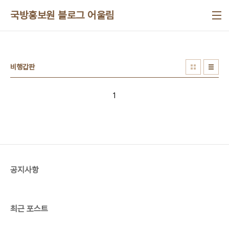
본문 바로가기
국방홍보원 블로그 어울림
비행갑판
1
공지사항
최근 포스트