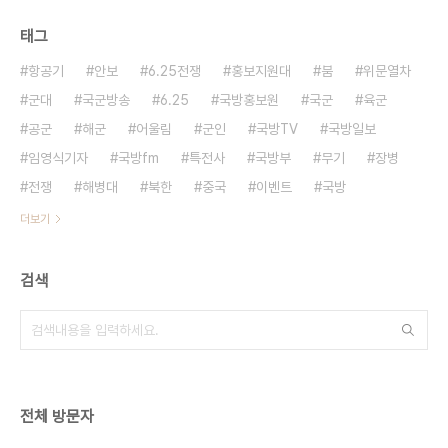
태그
항공기
안보
6.25전쟁
홍보지원대
붐
위문열차
군대
국군방송
6.25
국방홍보원
국군
육군
공군
해군
어울림
군인
국방TV
국방일보
임영식기자
국방fm
특전사
국방부
무기
장병
전쟁
해병대
북한
중국
이벤트
국방
더보기
검색
전체 방문자