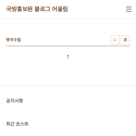
본문 바로가기
국방홍보원 블로그 어울림
병무수첩
1
공지사항
최근 포스트