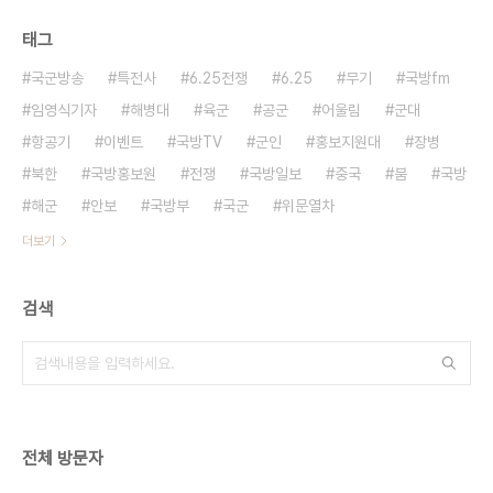
태그
국군방송
특전사
6.25전쟁
6.25
무기
국방fm
임영식기자
해병대
육군
공군
어울림
군대
항공기
이벤트
국방TV
군인
홍보지원대
장병
북한
국방홍보원
전쟁
국방일보
중국
붐
국방
해군
안보
국방부
국군
위문열차
더보기
검색
전체 방문자