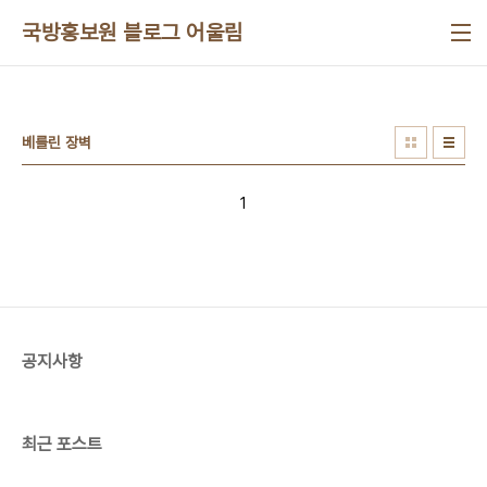
본문 바로가기
국방홍보원 블로그 어울림
베를린 장벽
1
공지사항
최근 포스트