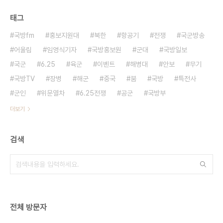
태그
국방fm
홍보지원대
북한
항공기
전쟁
국군방송
어울림
임영식기자
국방홍보원
군대
국방일보
국군
6.25
육군
이벤트
해병대
안보
무기
국방TV
장병
해군
중국
붐
국방
특전사
군인
위문열차
6.25전쟁
공군
국방부
더보기
검색
전체 방문자