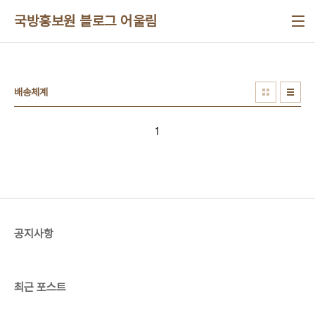
본문 바로가기
국방홍보원 블로그 어울림
배송체계
1
공지사항
최근 포스트