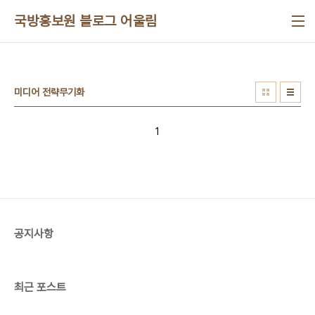
본문 바로가기
국방홍보원 블로그 어울림
미디어 전략무기화
1
공지사항
최근 포스트