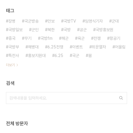
태그
장병
국군방송
안보
국방TV
임영식기자
군대
국방일보
군인
북한
국방
공군
국방홍보원
중국
무기
국방fm
해군
육군
전쟁
항공기
국방부
해병대
6.25전쟁
이벤트
위문열차
어울림
특전사
홍보지원대
6.25
국군
붐
더보기
검색
전체 방문자