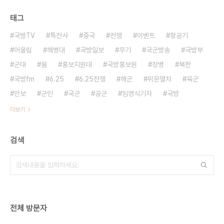
태그
국방TV
특전사
중국
전쟁
이벤트
항공기
어울림
해병대
국방일보
무기
국군방송
국방부
군대
붐
홍보지원대
국방홍보원
장병
북한
국방fm
6.25
6.25전쟁
해군
위문열차
육군
안보
군인
국군
공군
임영식기자
국방
더보기
검색
전체 방문자