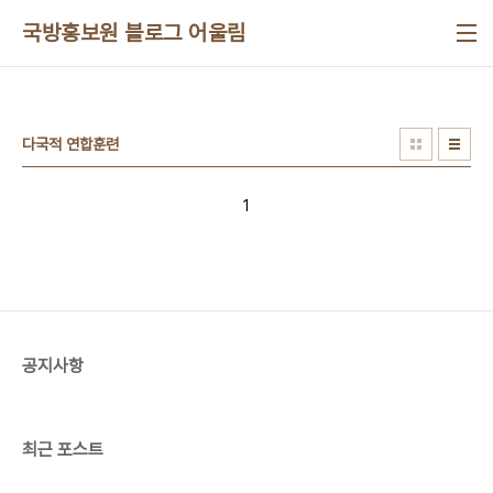
본문 바로가기
국방홍보원 블로그 어울림
다국적 연합훈련
1
공지사항
최근 포스트