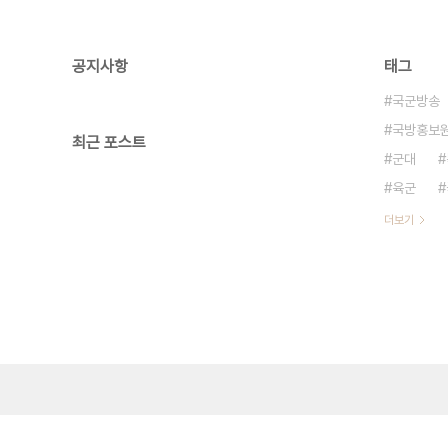
공지사항
태그
국군방송
국방홍보
최근 포스트
군대
육군
더보기