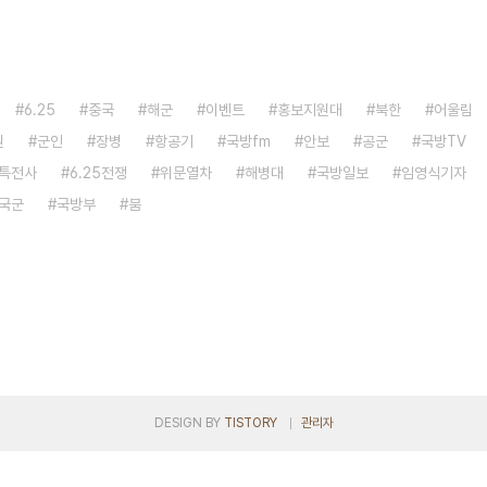
6.25
중국
해군
이벤트
홍보지원대
북한
어울림
원
군인
장병
항공기
국방fm
안보
공군
국방TV
특전사
6.25전쟁
위문열차
해병대
국방일보
임영식기자
국군
국방부
붐
DESIGN BY
TISTORY
관리자