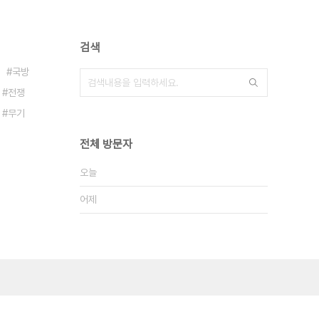
검색
국방
전쟁
무기
전체 방문자
오늘
어제