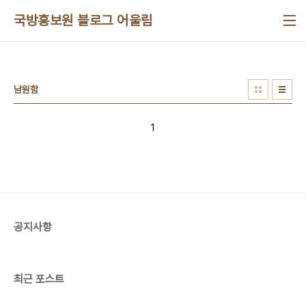
본문 바로가기
국방홍보원 블로그 어울림
남원함
1
공지사항
최근 포스트