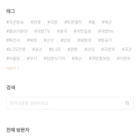
태그
국군방송
전쟁
국방
위문열차
붐
해군
홍보지원대
국방TV
중국
국방일보
국방fm
특전사
북한
군인
안보
해병대
항공기
6.25전쟁
공군
6.25
장병
군대
국방부
국군
어울림
무기
임영식기자
육군
국방홍보원
이벤트
더보기
검색
전체 방문자