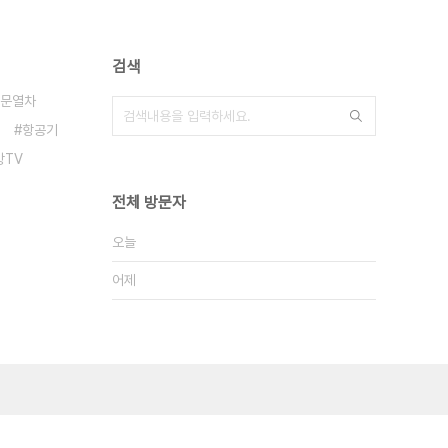
검색
문열차
항공기
방TV
전체 방문자
오늘
어제