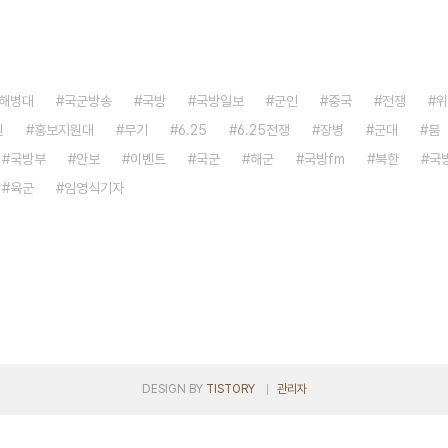
해병대
국군방송
국방
국방일보
군인
중국
전쟁
위
원
홍보지원대
무기
6.25
6.25전쟁
장병
군대
붐
국방부
안보
이벤트
국군
해군
국방fm
북한
국
육군
임영식기자
DESIGN BY
TISTORY
관리자