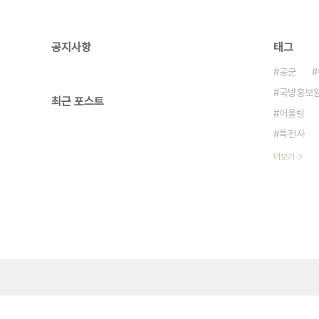
공지사항
태그
공군
국방홍보
최근 포스트
어울림
특전사
더보기