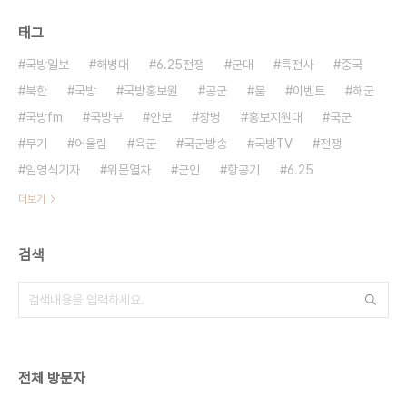
태그
국방일보
해병대
6.25전쟁
군대
특전사
중국
북한
국방
국방홍보원
공군
붐
이벤트
해군
국방fm
국방부
안보
장병
홍보지원대
국군
무기
어울림
육군
국군방송
국방TV
전쟁
임영식기자
위문열차
군인
항공기
6.25
더보기
검색
전체 방문자