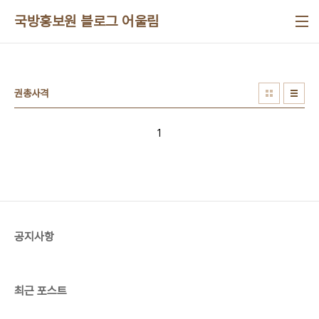
본문 바로가기
국방홍보원 블로그 어울림
권총사격
1
공지사항
최근 포스트