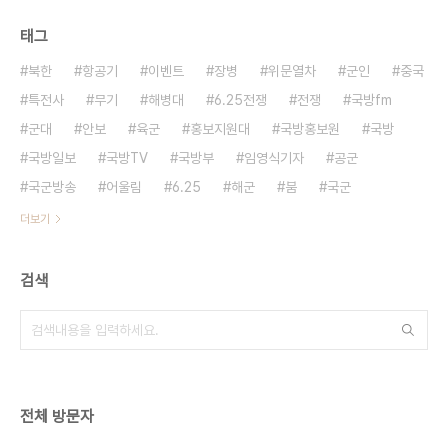
태그
북한
항공기
이벤트
장병
위문열차
군인
중국
특전사
무기
해병대
6.25전쟁
전쟁
국방fm
군대
안보
육군
홍보지원대
국방홍보원
국방
국방일보
국방TV
국방부
임영식기자
공군
국군방송
어울림
6.25
해군
붐
국군
더보기
검색
전체 방문자