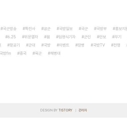
국군방송
특전사
공군
국방일보
국군
국방부
홍보지
6.25
위문열차
붐
임영식기자
군인
안보
무기
원
항공기
군대
국방
이벤트
장병
국방TV
전쟁
국방fm
중국
육군
해병대
DESIGN BY
TISTORY
관리자