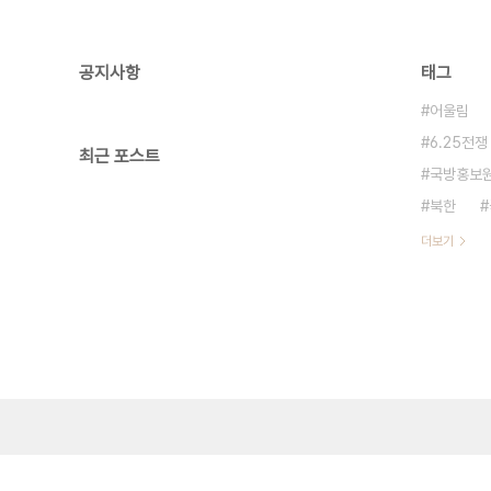
공지사항
태그
어울림
6.25전쟁
최근 포스트
국방홍보
북한
더보기