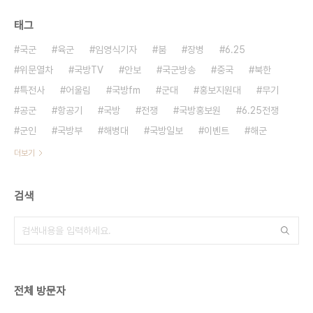
태그
국군
육군
임영식기자
붐
장병
6.25
위문열차
국방TV
안보
국군방송
중국
북한
특전사
어울림
국방fm
군대
홍보지원대
무기
공군
항공기
국방
전쟁
국방홍보원
6.25전쟁
군인
국방부
해병대
국방일보
이벤트
해군
더보기
검색
전체 방문자