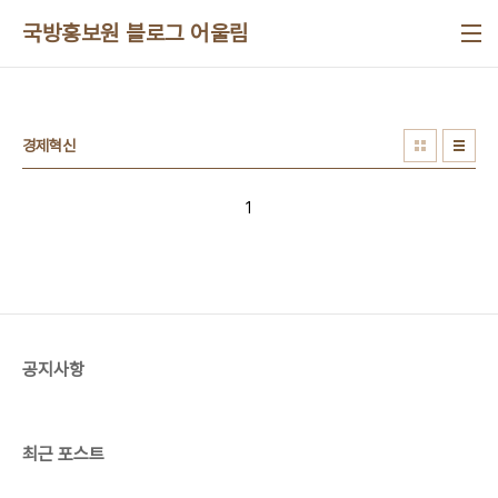
본문 바로가기
국방홍보원 블로그 어울림
경제혁신
1
공지사항
최근 포스트