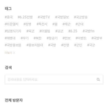
태그
중국
6.25전쟁
국방TV
국방일보
국군방송
위문열차
장병
특전사
붐
해군
군대
임영식기자
육군
어울림
공군
6.25
국방fm
해병대
무기
북한
항공기
안보
이벤트
국방부
국방홍보원
홍보지원대
국방
전쟁
군인
국군
더보기
검색
전체 방문자