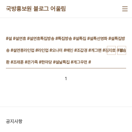
본문 바로가기
국방홍보원 블로그 어울림
#설 #설연휴 #설연휴특집방송 #특집방송 #설특집 #설특선영화 #설특집방
송 #설연휴라인업 #라인업 #오나미 #예인 #조갑경 #개그맨 #김지호 #정승
환 #조래훈 #온가족 #한마당 #설날특집 #개그우먼 #
1
공지사항