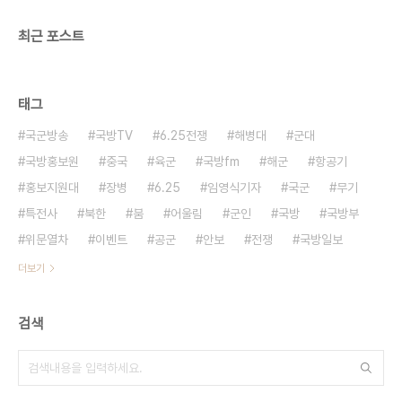
최근 포스트
태그
국군방송
국방TV
6.25전쟁
해병대
군대
국방홍보원
중국
육군
국방fm
해군
항공기
홍보지원대
장병
6.25
임영식기자
국군
무기
특전사
북한
붐
어울림
군인
국방
국방부
위문열차
이벤트
공군
안보
전쟁
국방일보
더보기
검색